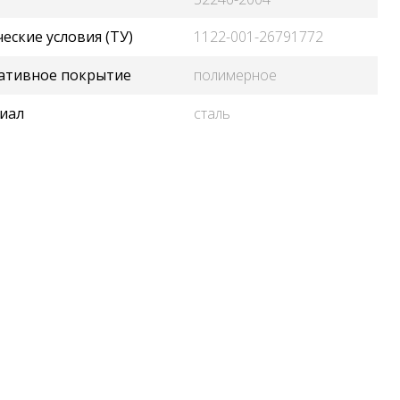
еские условия (ТУ)
1122-001-26791772
ативное покрытие
полимерное
иал
сталь