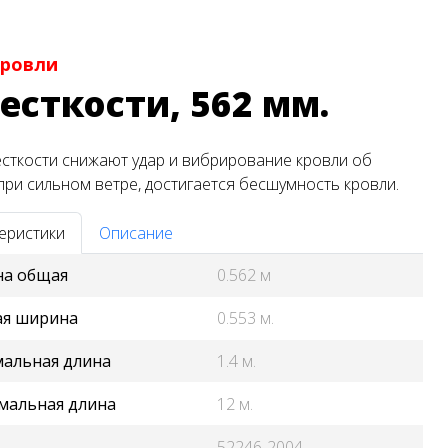
кровли
есткости, 562 мм.
сткости снижают удар и вибрирование кровли об
при сильном ветре, достигается бесшумность кровли.
еристики
Описание
а общая
0.562 м
ая ширина
0.553 м.
альная длина
1.4 м.
мальная длина
12 м.
52246-2004