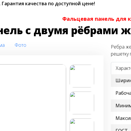
.
Гарантия качества по доступной цене!
Фальцевая панель для 
нель с двумя рёбрами ж
ма
Фото
Ребра же
решетку 
Характ
Ширин
Рабоч
Миним
Макси
ГОСТ