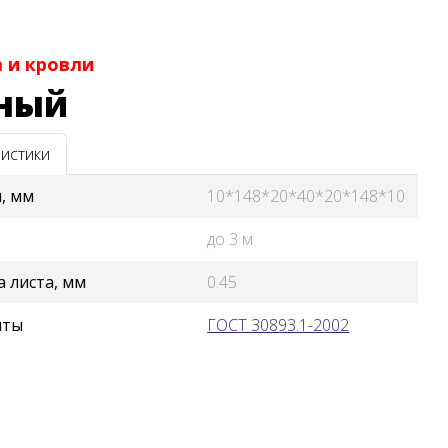
 и кровли
рный
истики
, мм
10*148*20*40*20*148*10
до 3 м
 листа, мм
0.45
нты
ГОСТ 30893.1-2002