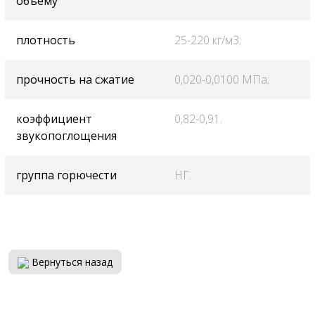
объему
плотность
25-220 кг/м3;
прочность на сжатие
0,020-0,0100 МПа;
коэффициент
0,82-0,91.
звукопоглощения
группа горючести
НГ.
Вернуться назад